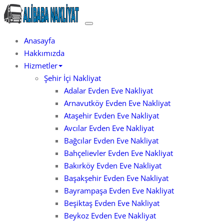
Skip
to
İstanbul Evden Eve
Evden Eve Nakliyat
content
Anasayfa
Hakkımızda
Hizmetler
Şehir İçi Nakliyat
Adalar Evden Eve Nakliyat
Arnavutköy Evden Eve Nakliyat
Ataşehir Evden Eve Nakliyat
Avcılar Evden Eve Nakliyat
Bağcılar Evden Eve Nakliyat
Bahçelievler Evden Eve Nakliyat
Bakırköy Evden Eve Nakliyat
Başakşehir Evden Eve Nakliyat
Bayrampaşa Evden Eve Nakliyat
Beşiktaş Evden Eve Nakliyat
Beykoz Evden Eve Nakliyat