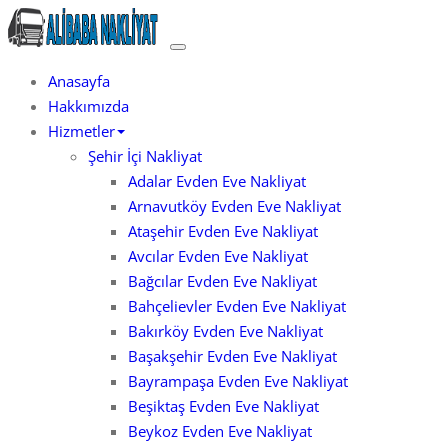
Skip
to
İstanbul Evden Eve
Evden Eve Nakliyat
content
Anasayfa
Hakkımızda
Hizmetler
Şehir İçi Nakliyat
Adalar Evden Eve Nakliyat
Arnavutköy Evden Eve Nakliyat
Ataşehir Evden Eve Nakliyat
Avcılar Evden Eve Nakliyat
Bağcılar Evden Eve Nakliyat
Bahçelievler Evden Eve Nakliyat
Bakırköy Evden Eve Nakliyat
Başakşehir Evden Eve Nakliyat
Bayrampaşa Evden Eve Nakliyat
Beşiktaş Evden Eve Nakliyat
Beykoz Evden Eve Nakliyat