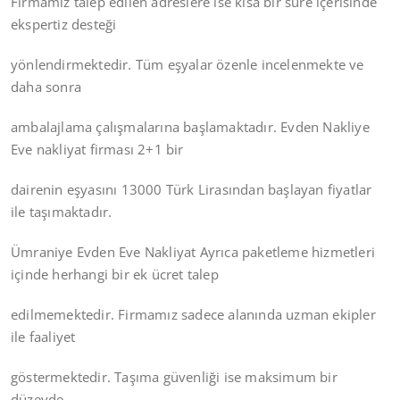
Firmamız talep edilen adreslere ise kısa bir süre içerisinde
ekspertiz desteği
yönlendirmektedir. Tüm eşyalar özenle incelenmekte ve
daha sonra
ambalajlama çalışmalarına başlamaktadır. Evden Nakliye
Eve nakliyat firması 2+1 bir
dairenin eşyasını 13000 Türk Lirasından başlayan fiyatlar
ile taşımaktadır.
Ümraniye Evden Eve Nakliyat Ayrıca paketleme hizmetleri
içinde herhangi bir ek ücret talep
edilmemektedir. Firmamız sadece alanında uzman ekipler
ile faaliyet
göstermektedir. Taşıma güvenliği ise maksimum bir
düzeyde