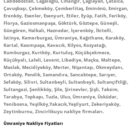
Caddebostan, Cağaloğlu, Cihangir, Çağlayan, Çatalca,
Çavuşbaşı, Çekmeköy, Çemberlitaş, Eminönü, Emirgan,
Erenköy, Esenler, Esenyurt, Etiler, Eyüp, Fatih, Feriköy,
Florya, Gaziosmanpaşa, Göktürk, Göztepe, Güneşli,
Güngören, Halkalı, Haznedar, İçerenköy, İkitelli,
İstinye, Kemerburgaz, Ümraniye, Kağıthane, Karaköy,
Kartal, Kasımpaşa, Kavacık, Kilyos, Kozyatağı,
Kumburgaz, Kurtköy, Kurtuluş, Küçükçekmece,
Küçükyalı, Laleli, Levent, Libadiye, Maçka, Maltepe,
Maslak, Mecidiyeköy, Merter, Nişantaşı, Okmeydanı,
Ortaköy, Pendik, Samandıra, Sancaktepe, Sarıyer,
Sefaköy, Silivri, Sultanbeyli, Sultanbeyli, Sultançiftliği,
Sultangazi, Şenlikköy, Şile, Şirinevler, Şişli, Taksim,
Tarabya, Topkapı, Tuzla, Ulus, Ümraniye, Üsküdar,
Yenibosna, Yeşilköy,Yakacık,Yeşilyurt, Zekeriyaköy,
Zeytinburnu, Zincirlikuyu nakliye firmaları.
Ümraniye Nakliye Fiyatları