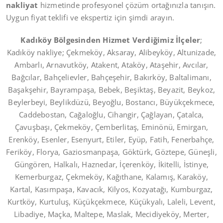
nakliyat
hizmetinde profesyonel çözüm ortağınızla tanışın.
Uygun fiyat teklifi ve ekspertiz için şimdi arayın.
Kadıköy Bölgesinden Hizmet Verdiğimiz İlçeler
;
Kadıköy nakliye; Çekmeköy, Aksaray, Alibeyköy, Altunizade,
Ambarlı, Arnavutköy, Atakent, Ataköy, Ataşehir, Avcılar,
Bağcılar, Bahçelievler, Bahçeşehir, Bakırköy, Baltalimanı,
Başakşehir, Bayrampaşa, Bebek, Beşiktaş, Beyazit, Beykoz,
Beylerbeyi, Beylikdüzü, Beyoğlu, Bostancı, Büyükçekmece,
Caddebostan, Cağaloğlu, Cihangir, Çağlayan, Çatalca,
Çavuşbaşı, Çekmeköy, Çemberlitaş, Eminönü, Emirgan,
Erenköy, Esenler, Esenyurt, Etiler, Eyüp, Fatih, Fenerbahçe,
Feriköy, Florya, Gaziosmanpaşa, Göktürk, Göztepe, Güneşli,
Güngören, Halkalı, Haznedar, İçerenköy, İkitelli, İstinye,
Kemerburgaz, Çekmeköy, Kağıthane, Kalamış, Karaköy,
Kartal, Kasımpaşa, Kavacık, Kilyos, Kozyatağı, Kumburgaz,
Kurtköy, Kurtuluş, Küçükçekmece, Küçükyalı, Laleli, Levent,
Libadiye, Maçka, Maltepe, Maslak, Mecidiyeköy, Merter,