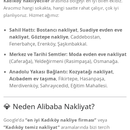
Kadıköy nakliyeciler
arasında bölgeyi en iyi bilen ekibiz.
Aracımız hangi sokakta, hangi saatte rahat çalışır, çok iyi
planlıyoruz. Hizmet ağımız:
Sahil Hattı:
Bostancı nakliyat
,
Suadiye evden eve
nakliyat
,
Göztepe nakliye
, Caddebostan,
Fenerbahçe, Erenköy, Şaşkınbakkal.
Merkez ve Tarihi Semtler:
Moda evden eve nakliyat
(Caferağa), Yeldeğirmeni (Rasimpaşa), Osmanağa.
Anadolu Yakası Bağlantı:
Kozyatağı nakliyat
,
Acıbadem ev taşıma
, Fikirtepe, Hasanpaşa,
Merdivenköy, Sahrayıcedid, Eğitim Mahallesi.
💎 Neden Alibaba Nakliyat?
Google’da
“en iyi Kadıköy nakliye firması”
veya
“Kadıköy temiz nakliyat”
aramalarında bizi tercih