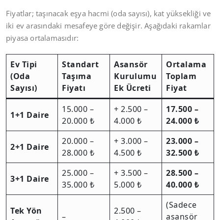
Fiyatlar; taşınacak eşya hacmi (oda sayısı), kat yüksekliği ve
iki ev arasındaki mesafeye göre değişir. Aşağıdaki rakamlar
piyasa ortalamasıdır:
Ev Tipi
Standart
Asansör
Ortalama
(Oda
Taşıma
Kurulumu
Toplam
Sayısı)
Fiyatı
Ek Ücreti
Fiyat
15.000 –
+ 2.500 –
17.500 –
1+1 Daire
20.000 ₺
4.000 ₺
24.000 ₺
20.000 –
+ 3.000 –
23.000 –
2+1 Daire
28.000 ₺
4.500 ₺
32.500 ₺
25.000 –
+ 3.500 –
28.500 –
3+1 Daire
35.000 ₺
5.000 ₺
40.000 ₺
(Sadece
Tek Yön
2.500 –
–
asansör