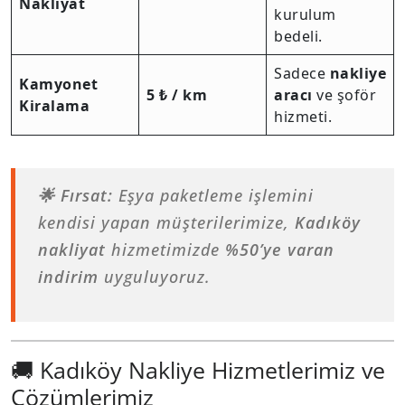
Nakliyat
kurulum
bedeli.
Sadece
nakliye
Kamyonet
5 ₺ / km
aracı
ve şoför
Kiralama
hizmeti.
🌟 Fırsat:
Eşya paketleme işlemini
kendisi yapan müşterilerimize,
Kadıköy
nakliyat
hizmetimizde
%50’ye varan
indirim
uyguluyoruz.
🚚 Kadıköy Nakliye Hizmetlerimiz ve
Çözümlerimiz