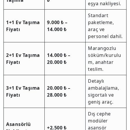
Taşıma
₺
eşya nakliyesi.
Standart
1+1 Ev Taşıma
9.000 ₺ –
paketleme,
Fiyatı
14.000 ₺
araç ve
personel dahil.
Marangozlu
2+1 Ev Taşıma
14.000 ₺ –
söküm/kurulu
Fiyatı
20.000 ₺
m, anahtar
teslim.
Detaylı
3+1 Ev Taşıma
20.000 ₺ –
ambalajlama,
Fiyatı
28.000 ₺
sigortalı ve
geniş araç.
Dış cephe
modüler
Asansörlü
+2.500 ₺
asansör