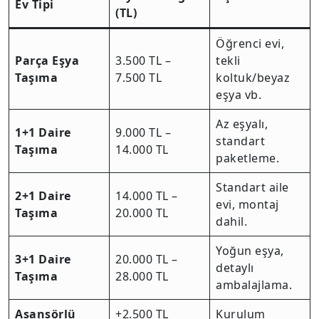
Ev Tipi
(TL)
Öğrenci evi,
Parça Eşya
3.500 TL –
tekli
Taşıma
7.500 TL
koltuk/beyaz
eşya vb.
Az eşyalı,
1+1 Daire
9.000 TL –
standart
Taşıma
14.000 TL
paketleme.
Standart aile
2+1 Daire
14.000 TL –
evi, montaj
Taşıma
20.000 TL
dahil.
Yoğun eşya,
3+1 Daire
20.000 TL –
detaylı
Taşıma
28.000 TL
ambalajlama.
Asansörlü
+2.500 TL
Kurulum