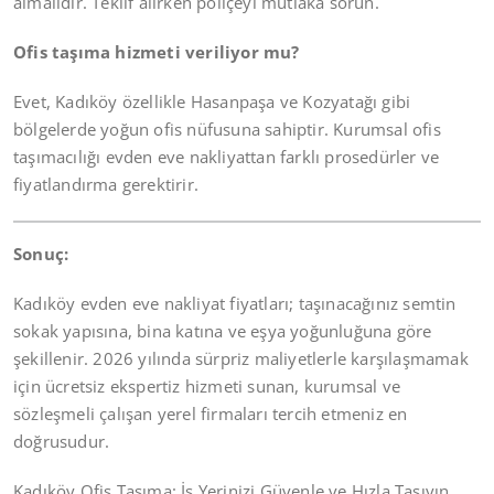
almalıdır. Teklif alırken poliçeyi mutlaka sorun.
Ofis taşıma hizmeti veriliyor mu?
Evet, Kadıköy özellikle Hasanpaşa ve Kozyatağı gibi
bölgelerde yoğun ofis nüfusuna sahiptir. Kurumsal ofis
taşımacılığı evden eve nakliyattan farklı prosedürler ve
fiyatlandırma gerektirir.
Sonuç:
Kadıköy evden eve nakliyat fiyatları; taşınacağınız semtin
sokak yapısına, bina katına ve eşya yoğunluğuna göre
şekillenir. 2026 yılında sürpriz maliyetlerle karşılaşmamak
için ücretsiz ekspertiz hizmeti sunan, kurumsal ve
sözleşmeli çalışan yerel firmaları tercih etmeniz en
doğrusudur.
Kadıköy Ofis Taşıma: İş Yerinizi Güvenle ve Hızla Taşıyın