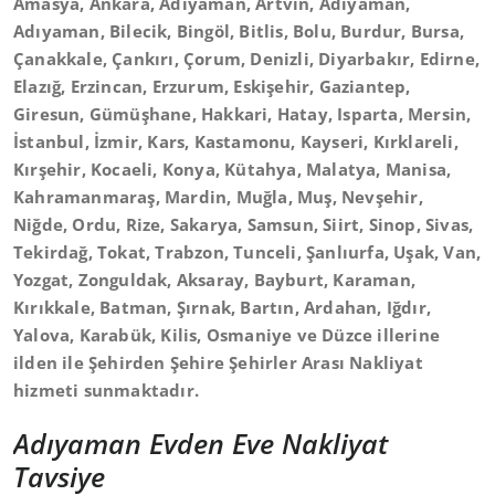
Amasya, Ankara, Adıyaman, Artvin, Adıyaman,
Adıyaman, Bilecik, Bingöl, Bitlis, Bolu, Burdur, Bursa,
Çanakkale, Çankırı, Çorum, Denizli, Diyarbakır, Edirne,
Elazığ, Erzincan, Erzurum, Eskişehir, Gaziantep,
Giresun, Gümüşhane, Hakkari, Hatay, Isparta, Mersin,
İstanbul, İzmir, Kars, Kastamonu, Kayseri, Kırklareli,
Kırşehir, Kocaeli, Konya, Kütahya, Malatya, Manisa,
Kahramanmaraş, Mardin, Muğla, Muş, Nevşehir,
Niğde, Ordu, Rize, Sakarya, Samsun, Siirt, Sinop, Sivas,
Tekirdağ, Tokat, Trabzon, Tunceli, Şanlıurfa, Uşak, Van,
Yozgat, Zonguldak, Aksaray, Bayburt, Karaman,
Kırıkkale, Batman, Şırnak, Bartın, Ardahan, Iğdır,
Yalova, Karabük, Kilis, Osmaniye ve Düzce illerine
ilden ile Şehirden Şehire Şehirler Arası Nakliyat
hizmeti sunmaktadır.
Adıyaman Evden Eve Nakliyat
Tavsiye