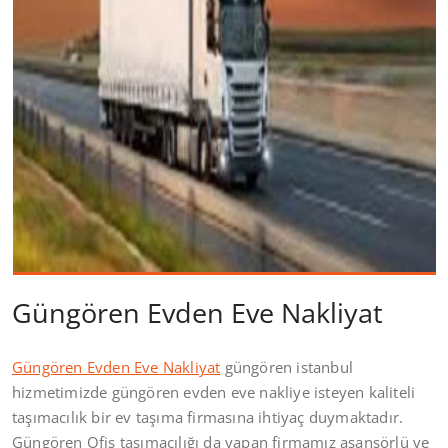
Güngören Evden Eve Nakliyat
Güngören Evden Eve Nakliyat
güngören istanbul
hizmetimizde güngören evden eve nakliye isteyen kaliteli
taşımacılık bir ev taşıma firmasına ihtiyaç duymaktadır.
Güngören Ofis taşımacılığı da yapan firmamız asansörlü ve