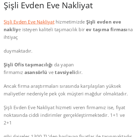
Şişli Evden Eve Nakliyat
Şişli Evden Eve Nakliyat
hizmetimizde
Şişli
evden eve
nakliy
e isteyen kaliteli taşımacılık bir
ev taşıma firması
na
ihtiyaç
duymaktadır.
Şişli Ofis taşımacılığı
da yapan
firmamız
asansörlü
ve
tavsiyeli
dir.
Ancak firma araştırmaları sırasında karşılaşılan yüksek
maliyetler nedeniyle pek çok müşteri mağdur olmaktadır.
Şişli Evden Eve Nakliyat hizmeti veren firmamız ise, fiyat
noktasında ciddi indirimler gerçekleştirmektedir. 1+1 ve
2+1
gibi daireler 1300 TL’den başlayan fiyatlar ile taşınmaktadır.