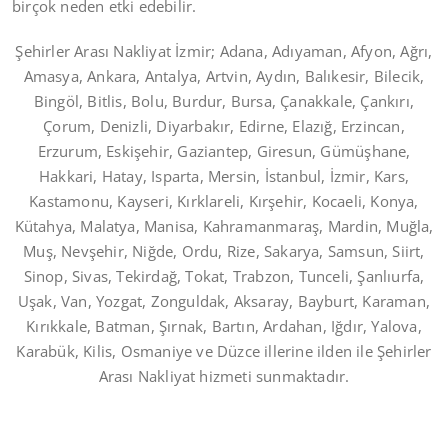
birçok neden etki edebilir.
Şehirler Arası Nakliyat İzmir; Adana, Adıyaman, Afyon, Ağrı,
Amasya, Ankara, Antalya, Artvin, Aydın, Balıkesir, Bilecik,
Bingöl, Bitlis, Bolu, Burdur, Bursa, Çanakkale, Çankırı,
Çorum, Denizli, Diyarbakır, Edirne, Elazığ, Erzincan,
Erzurum, Eskişehir, Gaziantep, Giresun, Gümüşhane,
Hakkari, Hatay, Isparta, Mersin, İstanbul, İzmir, Kars,
Kastamonu, Kayseri, Kırklareli, Kırşehir, Kocaeli, Konya,
Kütahya, Malatya, Manisa, Kahramanmaraş, Mardin, Muğla,
Muş, Nevşehir, Niğde, Ordu, Rize, Sakarya, Samsun, Siirt,
Sinop, Sivas, Tekirdağ, Tokat, Trabzon, Tunceli, Şanlıurfa,
Uşak, Van, Yozgat, Zonguldak, Aksaray, Bayburt, Karaman,
Kırıkkale, Batman, Şırnak, Bartın, Ardahan, Iğdır, Yalova,
Karabük, Kilis, Osmaniye ve Düzce illerine ilden ile Şehirler
Arası Nakliyat hizmeti sunmaktadır.