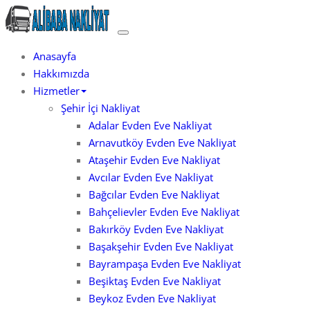
Skip
to
İstanbul Evden Eve
Evden Eve Nakliyat
content
Anasayfa
Hakkımızda
Hizmetler
Şehir İçi Nakliyat
Adalar Evden Eve Nakliyat
Arnavutköy Evden Eve Nakliyat
Ataşehir Evden Eve Nakliyat
Avcılar Evden Eve Nakliyat
Bağcılar Evden Eve Nakliyat
Bahçelievler Evden Eve Nakliyat
Bakırköy Evden Eve Nakliyat
Başakşehir Evden Eve Nakliyat
Bayrampaşa Evden Eve Nakliyat
Beşiktaş Evden Eve Nakliyat
Beykoz Evden Eve Nakliyat