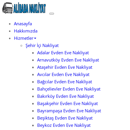
Skip
to
İstanbul Evden Eve
Evden Eve Nakliyat
content
Anasayfa
Hakkımızda
Hizmetler
Şehir İçi Nakliyat
Adalar Evden Eve Nakliyat
Arnavutköy Evden Eve Nakliyat
Ataşehir Evden Eve Nakliyat
Avcılar Evden Eve Nakliyat
Bağcılar Evden Eve Nakliyat
Bahçelievler Evden Eve Nakliyat
Bakırköy Evden Eve Nakliyat
Başakşehir Evden Eve Nakliyat
Bayrampaşa Evden Eve Nakliyat
Beşiktaş Evden Eve Nakliyat
Beykoz Evden Eve Nakliyat